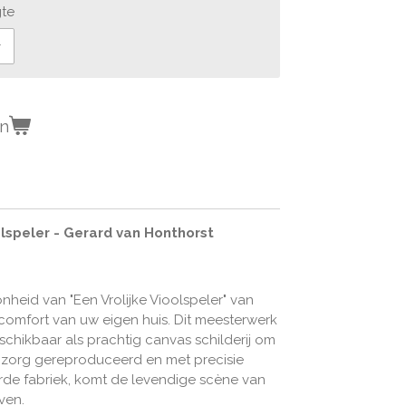
gte
en
oolspeler - Gerard van Honthorst
heid van "Een Vrolijke Vioolspeler" van
comfort van uw eigen huis. Dit meesterwerk
schikbaar als prachtig canvas schilderij om
et zorg gereproduceerd en met precisie
de fabriek, komt de levendige scène van
even.