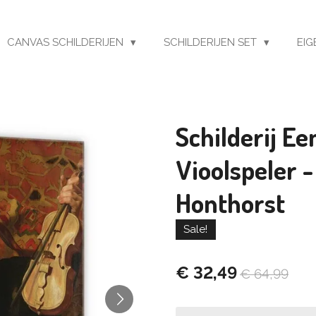
CANVAS SCHILDERIJEN
SCHILDERIJEN SET
EIG
Schilderij Ee
Vioolspeler 
Honthorst
Sale!
€ 32,49
€ 64,99