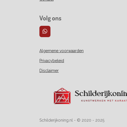
Volg ons
W
h
a
t
Algemene voorwaarden
s
A
Privacybeleid
p
p
Disclaimer
Schilderijkoning.nl - © 2020 - 2025