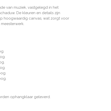
ugde van muziek, vastgelegd in het
 schaduw. De kleuren en details zijn
p hoogwaardig canvas, wat zorgt voor
t meesterwerk.
og.
og.
og.
og.
oog.
oog.
orden ophangklaar geleverd.