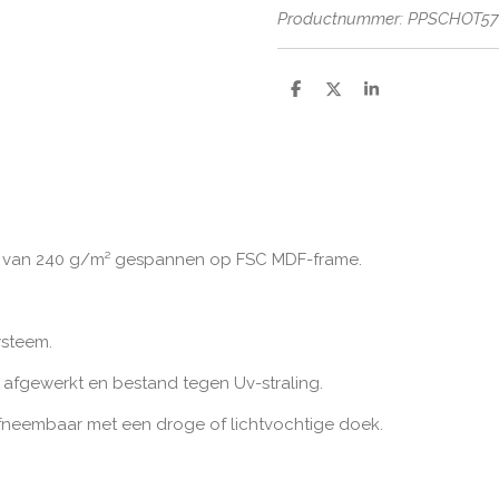
Productnummer: PPSCHOT5
D
D
S
e
e
h
l
e
a
e
l
r
n
e
 van 240 g/m² gespannen op FSC MDF-frame.
ysteem.
 afgewerkt en bestand tegen Uv-straling.
 afneembaar met een droge of lichtvochtige doek.