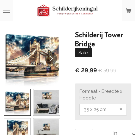
Ga
direct
naar
de
hoofdinhoud
Schilderij Tower
Bridge
Sale!
€ 29,99
€ 59,99
Formaat - Breedte x
Hoogte
In