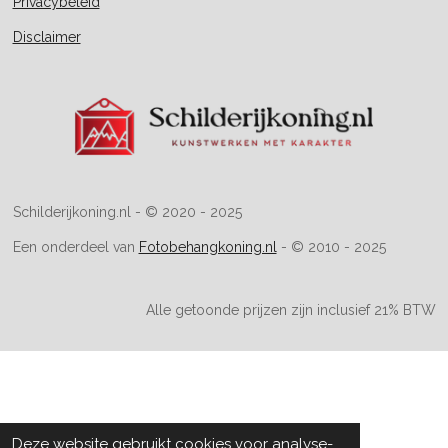
Privacybeleid
p
p
Disclaimer
Schilderijkoning.nl - © 2020 - 2025
Een onderdeel van
Fotobehangkoning.nl
- © 2010 - 2025
Alle getoonde prijzen zijn inclusief 21% BTW
Deze website gebruikt cookies voor analyse-