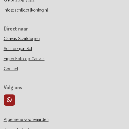
info@schilderijkoning.nl
Direct naar
Canvas Schilderijen
Schilderijen Set
Eigen Foto op Canvas
Contact
Volg ons
W
h
a
t
Algemene voorwaarden
s
A