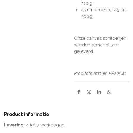
hoog.
45 cm breed x 145 cm
hoog.
Onze canvas schilderijen
worden ophangklaar
geleverd.
Productnummer: PP20941
D
D
S
D
e
e
h
e
l
e
a
l
e
l
r
e
n
e
n
Product informatie
Levering:
4 tot 7 werkdagen.