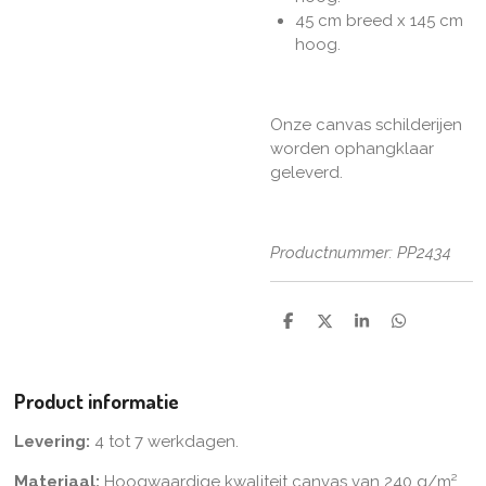
45 cm breed x 145 cm
hoog.
Onze canvas schilderijen
worden ophangklaar
geleverd.
Productnummer: PP2434
D
D
S
D
e
e
h
e
l
e
a
l
e
l
r
e
n
e
n
Product informatie
Levering:
4 tot 7 werkdagen.
Materiaal:
Hoogwaardige kwaliteit canvas van 240 g/m²