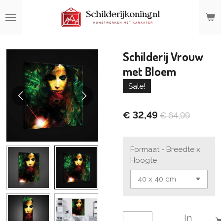
Ga
direct
naar
de
hoofdinhoud
Schilderij Vrouw
met Bloem
Sale!
€ 32,49
€ 64,99
Formaat - Breedte x
Hoogte
In