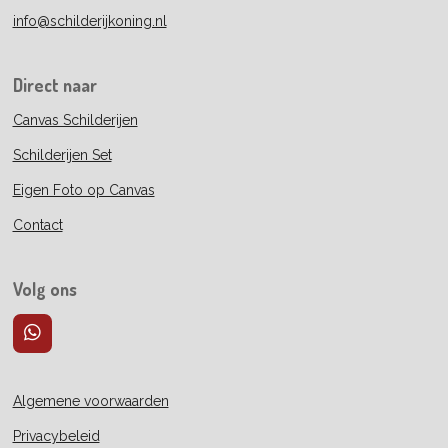
info@schilderijkoning.nl
Direct naar
Canvas Schilderijen
Schilderijen Set
Eigen Foto op Canvas
Contact
Volg ons
W
h
a
t
Algemene voorwaarden
s
A
Privacybeleid