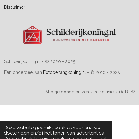
p
p
Disclaimer
Schilderijkoning.nl - © 2020 - 2025
Een onderdeel van
Fotobehangkoning.nl
- © 2010 - 2025
Alle getoonde prijzen zijn inclusief 21% BTW
Deze website gebruikt cookies voor analyse-
doeleinden en/of het tonen van advertenties.
Door gebruik te blijven maken van de site gaat