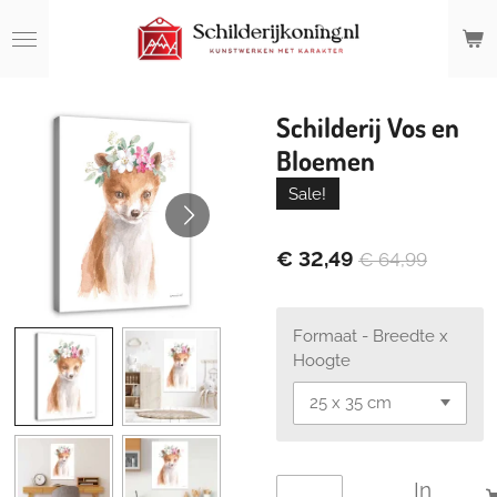
Ga
direct
naar
de
hoofdinhoud
Schilderij Vos en
Bloemen
Sale!
€ 32,49
€ 64,99
Formaat - Breedte x
Hoogte
In