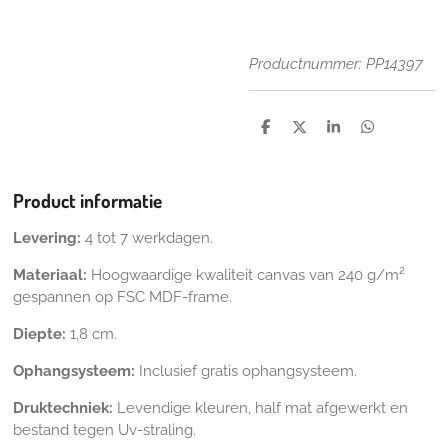
Productnummer: PP14397
D
D
S
D
e
e
h
e
l
e
a
l
e
l
r
e
n
e
n
Product informatie
Levering:
4 tot 7 werkdagen.
Materiaal:
Hoogwaardige kwaliteit canvas van 240 g/m²
gespannen op FSC MDF-frame.
Diepte:
1,8 cm.
Ophangsysteem:
Inclusief gratis ophangsysteem.
Druktechniek:
Levendige kleuren, half mat afgewerkt en
bestand tegen Uv-straling.