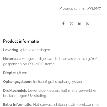
Productnummer: PP12547
D
D
S
D
e
e
h
e
l
e
a
l
e
l
r
e
n
e
n
Product informatie
Levering:
4 tot 7 werkdagen.
Materiaal:
Hoogwaardige kwaliteit canvas van 240 g/m²
gespannen op FSC MDF-frame.
Diepte:
1,8 cm.
Ophangsysteem:
Inclusief gratis ophangsysteem.
Druktechniek:
Levendige kleuren, half mat afgewerkt en
bestand tegen Uv-straling.
Extra informatie:
Het canvas schilderij is afneembaar met