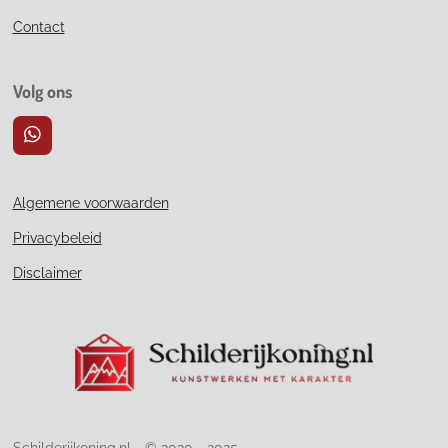
Contact
Volg ons
W
h
a
t
Algemene voorwaarden
s
A
Privacybeleid
p
p
Disclaimer