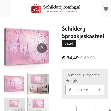
Ga
direct
naar
de
hoofdinhoud
Schilderij
Sprookjeskasteel
Sale!
€ 34,49
€ 68,99
Formaat - Breedte x
Hoogte
In