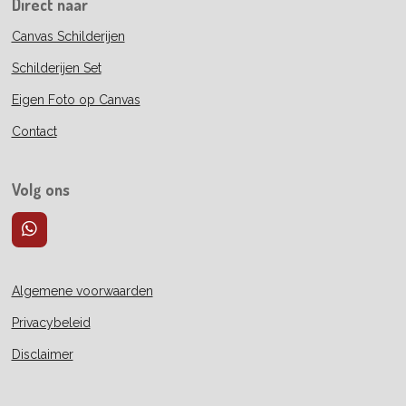
Direct naar
Canvas Schilderijen
Schilderijen Set
Eigen Foto op Canvas
Contact
Volg ons
W
h
a
t
Algemene voorwaarden
s
A
Privacybeleid
p
p
Disclaimer