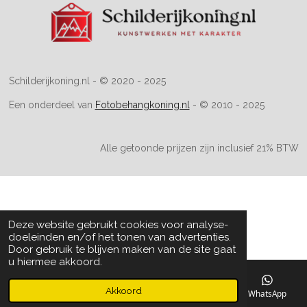
Schilderijkoning.nl - © 2020 - 2025
Een onderdeel van
Fotobehangkoning.nl
- © 2010 - 2025
Alle getoonde prijzen zijn inclusief 21% BTW
Deze website gebruikt cookies voor analyse-
doeleinden en/of het tonen van advertenties.
Door gebruik te blijven maken van de site gaat
u hiermee akkoord.
Akkoord
E-mailadres
Telefoonnummer
WhatsApp