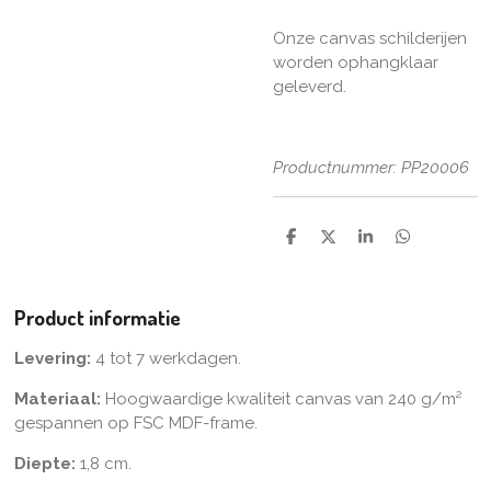
Onze canvas schilderijen
worden ophangklaar
geleverd.
Productnummer: PP20006
D
D
S
D
e
e
h
e
l
e
a
l
e
l
r
e
n
e
n
Product informatie
Levering:
4 tot 7 werkdagen.
Materiaal:
Hoogwaardige kwaliteit canvas van 240 g/m²
gespannen op FSC MDF-frame.
Diepte:
1,8 cm.