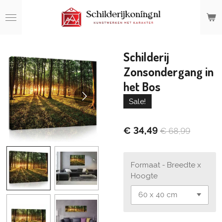
Ga
direct
naar
de
hoofdinhoud
Schilderij
Zonsondergang in
het Bos
Sale!
€ 34,49
€ 68,99
Formaat - Breedte x
Hoogte