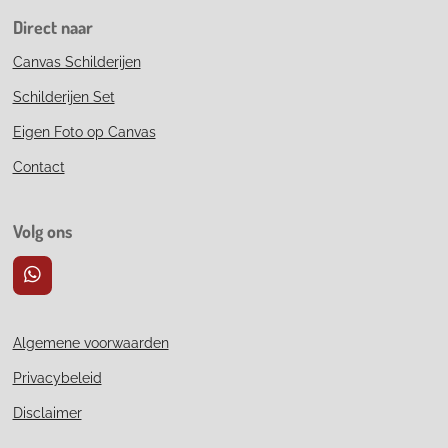
Direct naar
Canvas Schilderijen
Schilderijen Set
Eigen Foto op Canvas
Contact
Volg ons
W
h
a
t
Algemene voorwaarden
s
A
Privacybeleid
p
p
Disclaimer