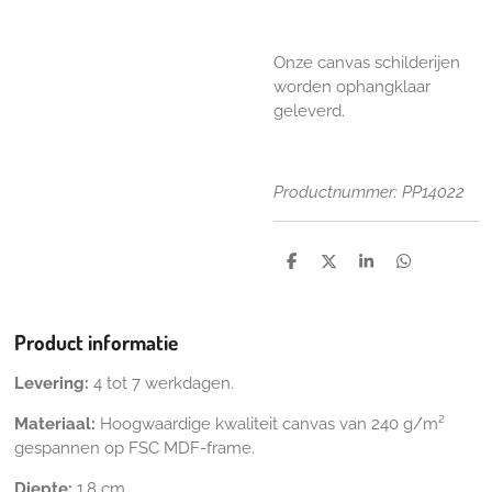
Onze canvas schilderijen
worden ophangklaar
geleverd.
Productnummer: PP14022
D
D
S
D
e
e
h
e
l
e
a
l
e
l
r
e
n
e
n
Product informatie
Levering:
4 tot 7 werkdagen.
Materiaal:
Hoogwaardige kwaliteit canvas van 240 g/m²
gespannen op FSC MDF-frame.
Diepte:
1,8 cm.