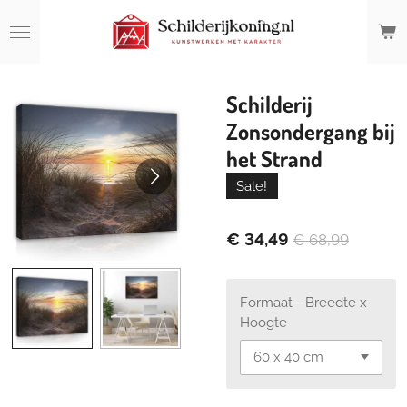
Ga
direct
naar
de
hoofdinhoud
Schilderij
Zonsondergang bij
het Strand
Sale!
€ 34,49
€ 68,99
Formaat - Breedte x
Hoogte