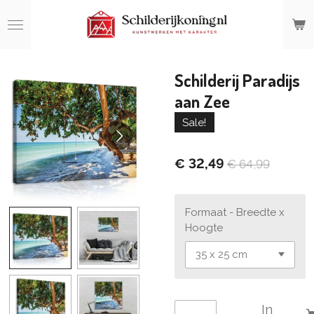
Ga
direct
naar
de
hoofdinhoud
Schilderij Paradijs
aan Zee
Sale!
€ 32,49
€ 64,99
Formaat - Breedte x
Hoogte
In