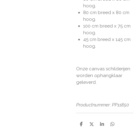
hoog.
80 cm breed x 80 cm
hoog.
100 cm breed x 75 cm
hoog.
45 cm breed x 145 cm
hoog.
Onze canvas schilderijen
worden ophangklaar
geleverd.
Productnummer: PP11850
D
D
S
D
e
e
h
e
l
e
a
l