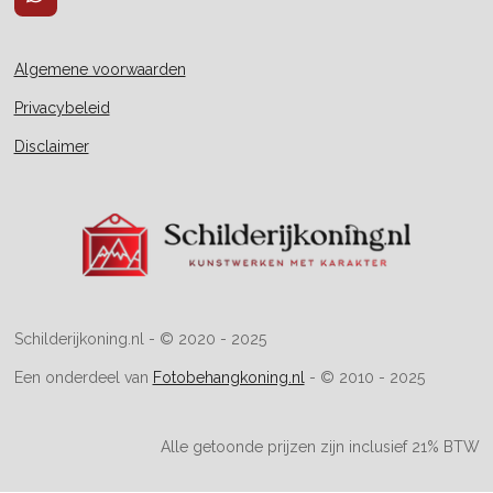
W
h
a
t
Algemene voorwaarden
s
A
Privacybeleid
p
p
Disclaimer
Schilderijkoning.nl - © 2020 - 2025
Een onderdeel van
Fotobehangkoning.nl
- © 2010 - 2025
Alle getoonde prijzen zijn inclusief 21% BTW