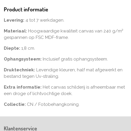
e
l
r
e
n
e
n
Product informatie
Levering:
4 tot 7 werkdagen.
Materiaal:
Hoogwaardige kwaliteit canvas van 240 g/m²
gespannen op FSC MDF-frame.
Diepte:
1,8 cm.
Ophangsysteem:
Inclusief gratis ophangsysteem.
Druktechniek:
Levendige kleuren, half mat afgewerkt en
bestand tegen Uv-straling.
Extra informatie:
Het canvas schilderij is afneembaar met
een droge of lichtvochtige doek.
Collectie:
CN / Fotobehangkoning.
Klantenservice