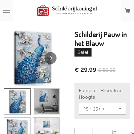
Ga
direct
naar
de
hoofdinhoud
Schilderij Pauw in
het Blauw
Sale!
€ 29,99
€ 59,99
Formaat - Breedte x
Hoogte
In