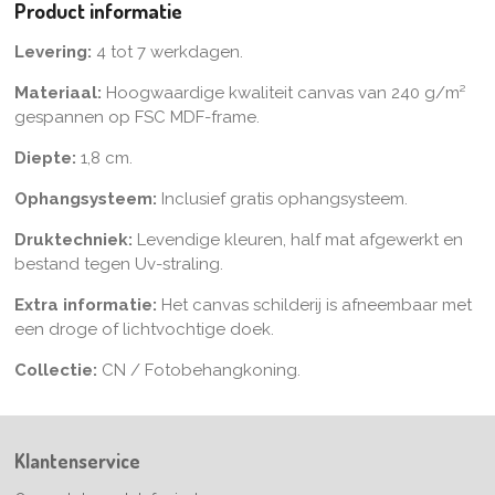
n
e
n
Product informatie
Levering:
4 tot 7 werkdagen.
Materiaal:
Hoogwaardige kwaliteit canvas van 240 g/m²
gespannen op FSC MDF-frame.
Diepte:
1,8 cm.
Ophangsysteem:
Inclusief gratis ophangsysteem.
Druktechniek:
Levendige kleuren, half mat afgewerkt en
bestand tegen Uv-straling.
Extra informatie:
Het canvas schilderij is afneembaar met
een droge of lichtvochtige doek.
Collectie:
CN / Fotobehangkoning.
Klantenservice