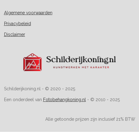
a
t
Algemene voorwaarden
s
A
Privacybeleid
p
p
Disclaimer
Schilderijkoning.nl - © 2020 - 2025
Een onderdeel van
Fotobehangkoning.nl
- © 2010 - 2025
Alle getoonde prijzen zijn inclusief 21% BTW