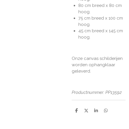
80 cm breed x 80 cm
hoog.
75 cm breed x 100 cm
hoog.
45 cm breed x 145 cm
hoog.
Onze canvas schilderijen
worden ophangklaar
geleverd.
Productnummer: PP13592
D
D
S
D
e
e
h
e
l
e
a
l
e
l
r
e